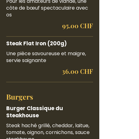
Pour les amateurs de viande, une
côte de bœuf spectaculaire avec
os
95.00 CHF
Steak Flat Iron (200g)
Une pièce savoureuse et maigre,
servie saignante
36.00 CHF
Burgers
Burger Classique du
Steakhouse
Steak haché grillé, cheddar, laitue,
tomate, oignon, cornichons, sauce