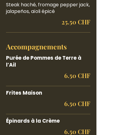
Steak haché, fromage pepper jack,
jalapeños, aïoli épicé
25.50 CHF
Accompagnements
Purée de Pommes de Terre à
l’Ail
6.50 CHF
Frites Maison
6.50 CHF
Épinards à la Crème
6.50 CHF