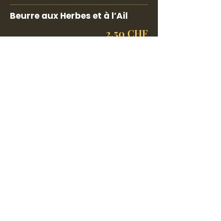
Beurre aux Herbes et à l’Ail
2.50 CHF
Chimichurri
2.50 CHF
Béarnaise
2.50 CHF
Desserts
Crème Brûlée Classique
Crème onctueuse recouverte
d’une croûte de sucre caramélisé