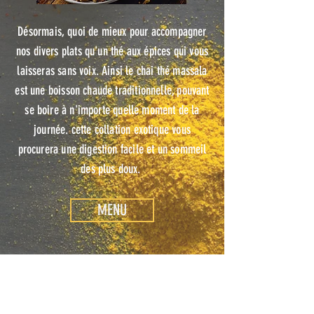
Désormais, quoi de mieux pour accompagner
nos divers plats qu'un thé aux épices qui vous
laisseras sans voix. Ainsi le chai thé massala
est une boisson chaude traditionnelle, pouvant
se boire à n'importe quelle moment de la
journée. cette collation exotique vous
procurera une digestion facile et un sommeil
des plus doux.
MENU
Horaire
:
MIDI