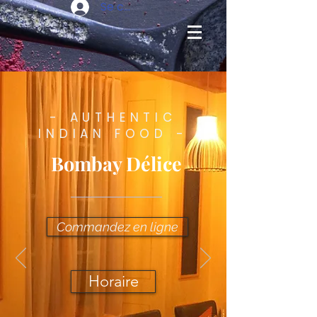
Se connecter
- AUTHENTIC
INDIAN FOOD -
Bombay Délice
Commandez en ligne
Horaire