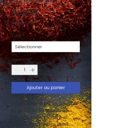
SKU : 632835642834572
Article
Prix
40,00 CHF
Taille
*
Quantité
*
Ajouter au panier
Description d'article. Saisissez 
ici les caractéristiques de 
l'article : taille, matière et 
autres informations utiles.